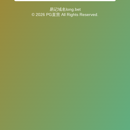
易记域名long.bet
© 2026 PG直营 All Rights Reserved.